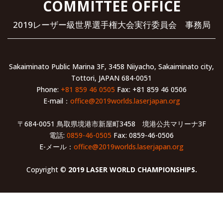
COMMITTEE OFFICE
2019レーザー級世界選手権大会実行委員会 事務局
Sakaiminato Public Marina 3F, 3458 Niiyacho, Sakaiminato city,
Tottori, JAPAN 684-0051
Phone:
+81 859 46 0505
Fax: +81 859 46 0506
E-mail：
office@2019worlds.laserjapan.org
〒684-0051 鳥取県境港市新屋町3458 境港公共マリーナ3F
電話:
0859-46-0505
Fax: 0859-46-0506
E-メール：
office@2019worlds.laserjapan.org
Copyright ©
2019 LASER WORLD CHAMPIONSHIPS.