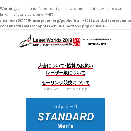
Warning
: Use of undefined constant all - assumed 'all' (this will throw an
Error in a future version of PHP) in
/home/xs821118/laserjapan.org/public_html/2019worlds.laserjapan.
content/themes/onepress-child/functions.php
on line
12
コ
ン
テ
ン
ツ
へ
大会について･協賛のお願い
ス
レーザー級について
キ
ッ
セーリング競技について
プ
※藤沢市のサイトにリンクします