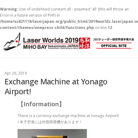
Warning
: Use of undefined constant all - assumed 'all' (this will throw an
Error in a future version of PHP) in
/home/xs821118/laserjapan.org/public_html/2019worlds.laserjapan.
content/themes/onepress-child/functions.php
on line
12
コ
ン
テ
ン
ツ
へ
ス
Apr 26, 2019
キ
Exchange Machine at Yonago
ッ
Airport!
プ
【Information】
There is a currency exchange machine at Yonago Airport!
/ 米子空港には外貨両替機があります！