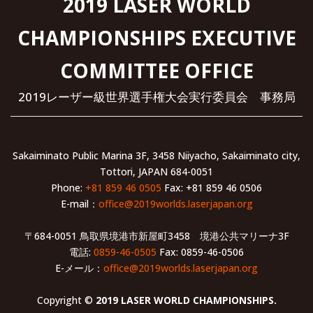
2019 LASER WORLD
CHAMPIONSHIPS EXECUTIVE
COMMITTEE OFFICE
2019レーザー級世界選手権大会実行委員会 事務局
Sakaiminato Public Marina 3F, 3458 Niiyacho, Sakaiminato city,
Tottori, JAPAN 684-0051
Phone:
+81 859 46 0505
Fax: +81 859 46 0506
E-mail：
office@2019worlds.laserjapan.org
〒684-0051 鳥取県境港市新屋町3458 境港公共マリーナ3F
電話:
0859-46-0505
Fax: 0859-46-0506
E-メール：
office@2019worlds.laserjapan.org
Copyright ©
2019 LASER WORLD CHAMPIONSHIPS.