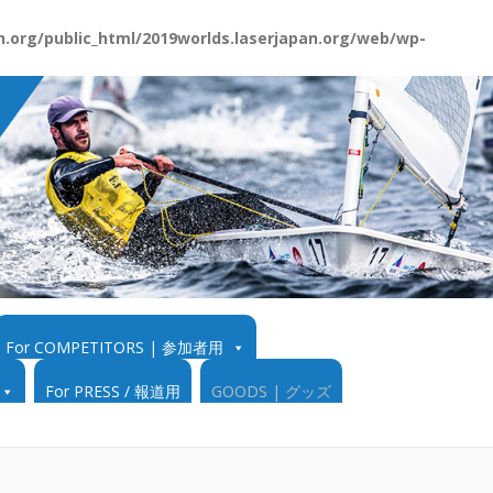
.org/public_html/2019worlds.laserjapan.org/web/wp-
For COMPETITORS | 参加者用
For PRESS / 報道用
GOODS | グッズ