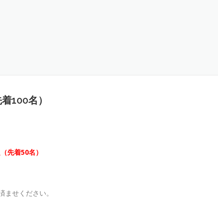
着100名）
定（先着50名）
済ませください。