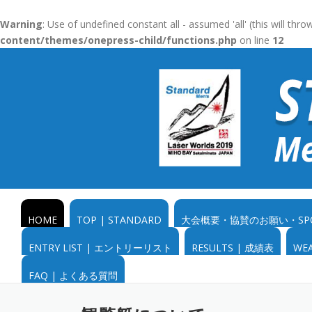
Warning
: Use of undefined constant all - assumed 'all' (this will thr
content/themes/onepress-child/functions.php
on line
12
コ
ン
テ
ン
ツ
へ
ス
キ
ッ
プ
HOME
TOP | STANDARD
大会概要・協賛のお願い・SPONSO
ENTRY LIST | エントリーリスト
RESULTS | 成績表
WE
FAQ | よくある質問