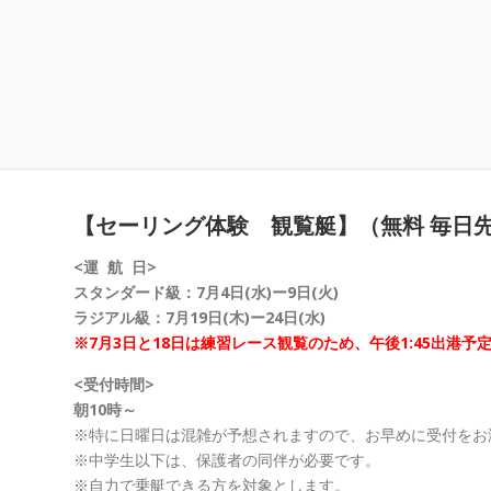
【セーリング体験 観覧艇】（無料 毎日先
<運 航 日>
スタンダード級：7月4日(水)ー9日(火)
ラジアル級：7月19日(木)ー24日(水)
※7月3日と18日は練習レース観覧のため、午後1:45出港予
<受付時間>
朝10時～
※特に日曜日は混雑が予想されますので、お早めに受付をお
※中学生以下は、保護者の同伴が必要です。
※自力で乗艇できる方を対象とします。