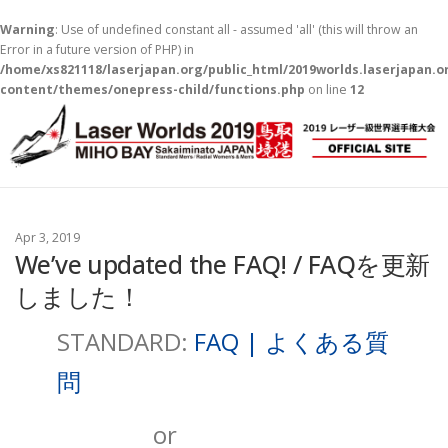
Warning
: Use of undefined constant all - assumed 'all' (this will throw an
Error in a future version of PHP) in
/home/xs821118/laserjapan.org/public_html/2019worlds.laserjapan.
content/themes/onepress-child/functions.php
on line
12
コ
ン
テ
ン
ツ
へ
ス
Apr 3, 2019
キ
We’ve updated the FAQ! / FAQを更新
ッ
しました！
プ
STANDARD:
FAQ | よくある質
問
or