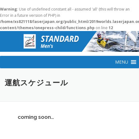
Warning
: Use of undefined constant all - assumed 'all' (this will throw an
Error in a future version of PHP) in
/home/xs821118/laserjapan.org/public_html/2019worlds.laserjapan.
content/themes/onepress-child/functions.php
on line
12
コ
ン
テ
ン
ツ
MENU
へ
ス
キ
運航スケジュール
ッ
プ
coming soon…