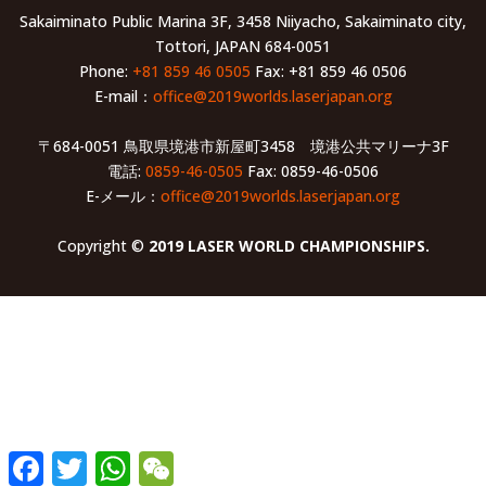
Sakaiminato Public Marina 3F, 3458 Niiyacho, Sakaiminato city,
Tottori, JAPAN 684-0051
Phone:
+81 859 46 0505
Fax: +81 859 46 0506
E-mail：
office@2019worlds.laserjapan.org
〒684-0051 鳥取県境港市新屋町3458 境港公共マリーナ3F
電話:
0859-46-0505
Fax: 0859-46-0506
E-メール：
office@2019worlds.laserjapan.org
Copyright ©
2019 LASER WORLD CHAMPIONSHIPS.
Facebook
Twitter
WhatsApp
WeChat