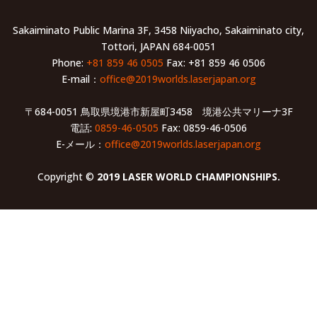
Sakaiminato Public Marina 3F, 3458 Niiyacho, Sakaiminato city,
Tottori, JAPAN 684-0051
Phone:
+81 859 46 0505
Fax: +81 859 46 0506
E-mail：
office@2019worlds.laserjapan.org
〒684-0051 鳥取県境港市新屋町3458 境港公共マリーナ3F
電話:
0859-46-0505
Fax: 0859-46-0506
E-メール：
office@2019worlds.laserjapan.org
Copyright ©
2019 LASER WORLD CHAMPIONSHIPS.