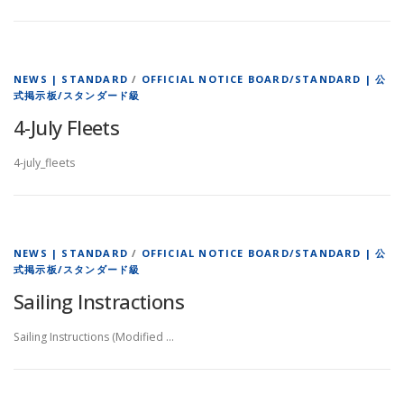
NEWS | STANDARD
/
OFFICIAL NOTICE BOARD/STANDARD | 公
式掲示板/スタンダード級
4-July Fleets
4-july_fleets
NEWS | STANDARD
/
OFFICIAL NOTICE BOARD/STANDARD | 公
式掲示板/スタンダード級
Sailing Instractions
Sailing Instructions (Modified …