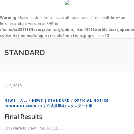
Warning
: Use of undefined constant all - assumed 'all' (this will throw an
Error in a future version of PHP) in
/home/xs821118/laserjapan.org/public_html/2019worlds.laserjapan.
content/themes/onepress-child/functions.php
on line
12
コ
ン
STANDARD
テ
ン
ツ
へ
ス
キ
Jul 9, 2019
ッ
プ
NEWS | ALL
/
NEWS | STANDARD
/
OFFICIAL NOTICE
BOARD/STANDARD | 公式掲示板/スタンダード級
Final Results
Click Here to View FINAL RESUL …