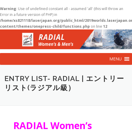
Warning
: Use of undefined constant all - assumed 'all' (this will throw an
Error in a future version of PHP) in
/home/xs821118/laserjapan.org/public_html/2019worlds.laserjapan.
content/themes/onepress-child/functions.php
on line
12
コ
ン
テ
ン
ツ
MENU
へ
ス
キ
ENTRY LIST- RADIAL | エントリー
ッ
プ
リスト(ラジアル級）
RADIAL Women’s