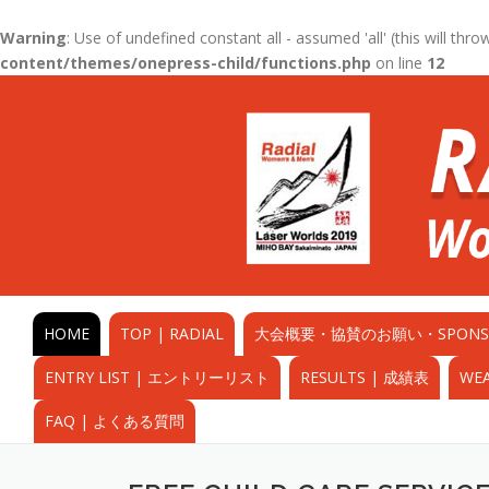
Warning
: Use of undefined constant all - assumed 'all' (this will thr
content/themes/onepress-child/functions.php
on line
12
コ
ン
テ
ン
ツ
へ
ス
キ
ッ
プ
HOME
TOP | RADIAL
大会概要・協賛のお願い・SPONSORS 
ENTRY LIST | エントリーリスト
RESULTS | 成績表
WE
FAQ | よくある質問