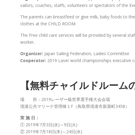
sailors, coaches, staffs, volunteers or spectators of the Ev
The parents can breastfeed or give milk, baby foods to the
clothes at the CHILD ROOM.
The Free child care services will be provided by several staff
worker.
Organizer:
Japan Sailing Federation, Ladies Committee
Cooperator:
2019 Laser world championships executive 
【無料チャイルドルーム
場 所：2019レーザー級世界選手権大会会場
境港公共マリーナ管理棟１F（鳥取県境港市新屋町3458）
実 施 日：
① 2019年7月3日(水)～9日(火)
② 2019年7月18日(木)～24日(水)