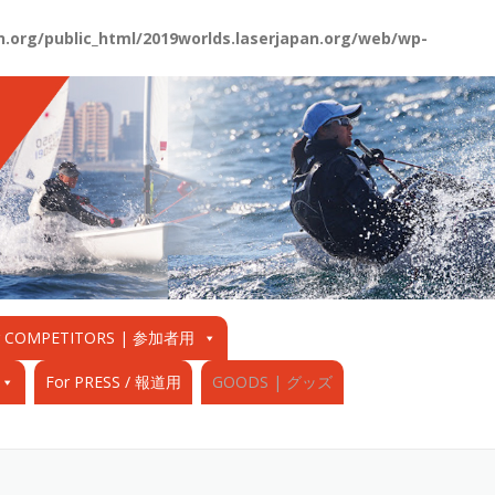
.org/public_html/2019worlds.laserjapan.org/web/wp-
r COMPETITORS | 参加者用
For PRESS / 報道用
GOODS | グッズ