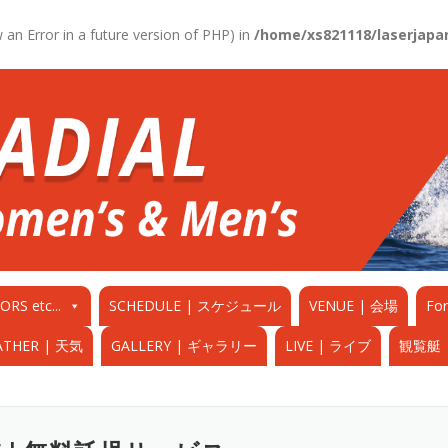
ow an Error in a future version of PHP) in
/home/xs821118/laserjapan
etc...
SCHEDULE | スケジュール
VENUE | 会場
Fo
ATHER | 天気
GALLERY | ギャラリー
LIVE | ライブ
観覧艇