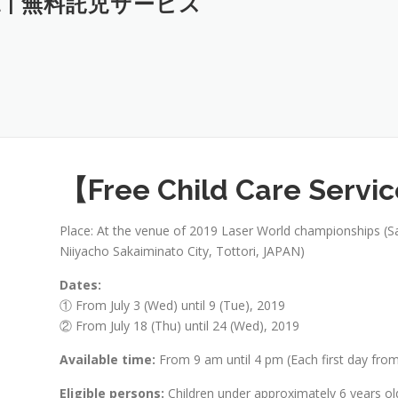
ICE | 無料託児サービス
【Free Child Care Servic
Place: At the venue of 2019 Laser World championships (S
Niiyacho Sakaiminato City, Tottori, JAPAN)
Dates:
① From July 3 (Wed) until 9 (Tue), 2019
② From July 18 (Thu) until 24 (Wed), 2019
Available time:
From 9 am until 4 pm (Each first day from
Eligible persons:
Children under approximately 6 years ol