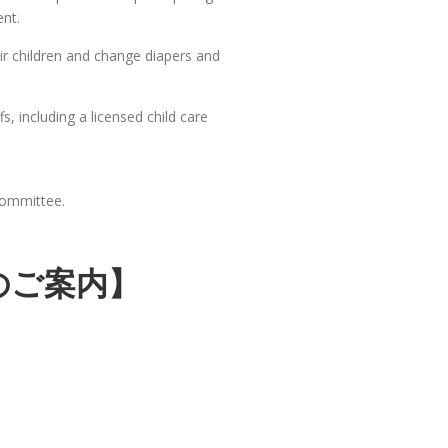
ent.
ir children and change diapers and
s, including a licensed child care
committee.
のご案内】