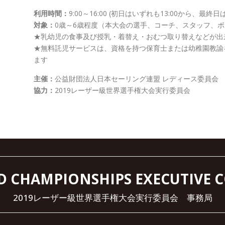
利用時間：
9:00～16:00 (初日はいずれも13:00から、最終日
対象：
0歳～6歳程度（本大会の選手、コーチ、スタッフ、
★乳幼児の食事及び授乳・着替え・おむつ取り替えなどが出
★無料託児サービスは、資格を持つ保育士または幼稚園教諭
ます
主催：
公益財団法人日本セーリング連盟 レディース委員会
協力：
2019レーザー級世界選手権大会実行委員会
D CHAMPIONSHIPS EXECUTIVE 
2019レーザー級世界選手権大会実行委員会 事務局