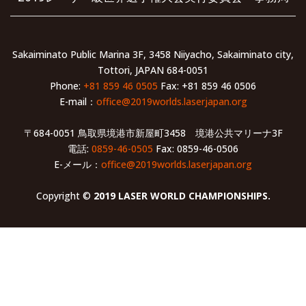
Sakaiminato Public Marina 3F, 3458 Niiyacho, Sakaiminato city,
Tottori, JAPAN 684-0051
Phone:
+81 859 46 0505
Fax: +81 859 46 0506
E-mail：
office@2019worlds.laserjapan.org
〒684-0051 鳥取県境港市新屋町3458 境港公共マリーナ3F
電話:
0859-46-0505
Fax: 0859-46-0506
E-メール：
office@2019worlds.laserjapan.org
Copyright ©
2019 LASER WORLD CHAMPIONSHIPS.