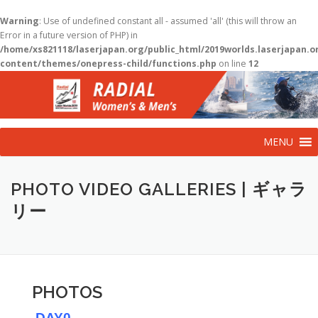
Warning
: Use of undefined constant all - assumed 'all' (this will throw an
Error in a future version of PHP) in
/home/xs821118/laserjapan.org/public_html/2019worlds.laserjapan.
content/themes/onepress-child/functions.php
on line
12
コ
ン
テ
ン
ツ
MENU
へ
ス
キ
PHOTO VIDEO GALLERIES | ギャラ
ッ
プ
リー
PHOTOS
DAY0