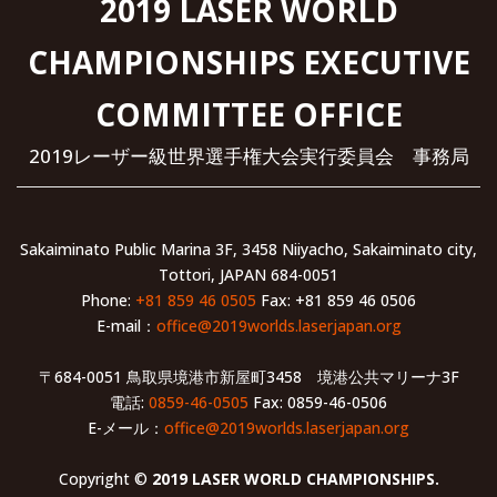
2019 LASER WORLD
CHAMPIONSHIPS EXECUTIVE
COMMITTEE OFFICE
2019レーザー級世界選手権大会実行委員会 事務局
Sakaiminato Public Marina 3F, 3458 Niiyacho, Sakaiminato city,
Tottori, JAPAN 684-0051
Phone:
+81 859 46 0505
Fax: +81 859 46 0506
E-mail：
office@2019worlds.laserjapan.org
〒684-0051 鳥取県境港市新屋町3458 境港公共マリーナ3F
電話:
0859-46-0505
Fax: 0859-46-0506
E-メール：
office@2019worlds.laserjapan.org
Copyright ©
2019 LASER WORLD CHAMPIONSHIPS.