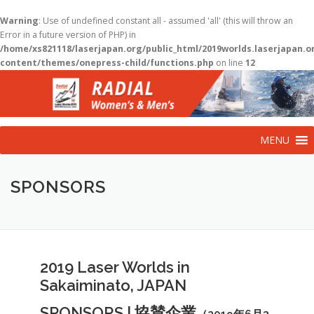
Warning
: Use of undefined constant all - assumed 'all' (this will throw an
Error in a future version of PHP) in
/home/xs821118/laserjapan.org/public_html/2019worlds.laserjapan.
content/themes/onepress-child/functions.php
on line
12
コ
ン
テ
ン
ツ
MENU
へ
ス
キ
SPONSORS
ッ
プ
2019 Laser Worlds in
Sakaiminato, JAPAN
SPONSORS | 協賛企業