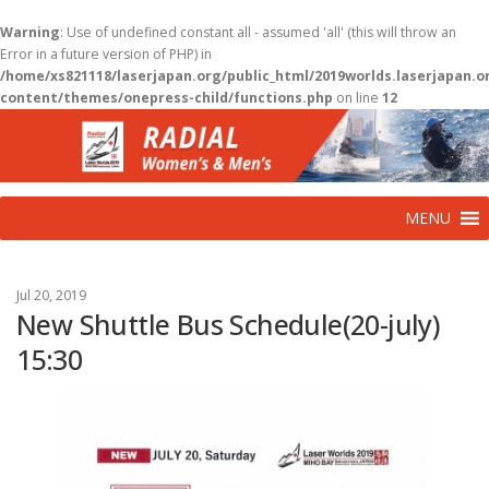
Warning
: Use of undefined constant all - assumed 'all' (this will throw an
Error in a future version of PHP) in
/home/xs821118/laserjapan.org/public_html/2019worlds.laserjapan.
content/themes/onepress-child/functions.php
on line
12
コ
ン
テ
ン
ツ
MENU
へ
ス
キ
ッ
Jul 20, 2019
プ
New Shuttle Bus Schedule(20-july)
15:30